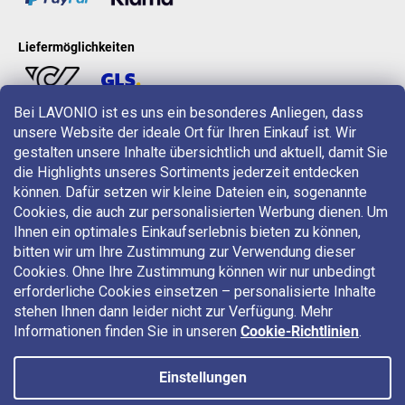
Liefermöglichkeiten
Bei LAVONIO ist es uns ein besonderes Anliegen, dass
unsere Website der ideale Ort für Ihren Einkauf ist. Wir
LAVONIO in der Welt
gestalten unsere Inhalte übersichtlich und aktuell, damit Sie
die Highlights unseres Sortiments jederzeit entdecken
können. Dafür setzen wir kleine Dateien ein, sogenannte
Cookies, die auch zur personalisierten Werbung dienen. Um
Ihnen ein optimales Einkaufserlebnis bieten zu können,
bitten wir um Ihre Zustimmung zur Verwendung dieser
Für Aktionen, Gewinnspiele und Rabatte folgen Sie uns auf:
Cookies. Ohne Ihre Zustimmung können wir nur unbedingt
erforderliche Cookies einsetzen – personalisierte Inhalte
stehen Ihnen dann leider nicht zur Verfügung. Mehr
Informationen finden Sie in unseren
Cookie-Richtlinien
.
Einstellungen
Copyright 2026
LAVONIO.at
. Alle Rechte vorbehalten.