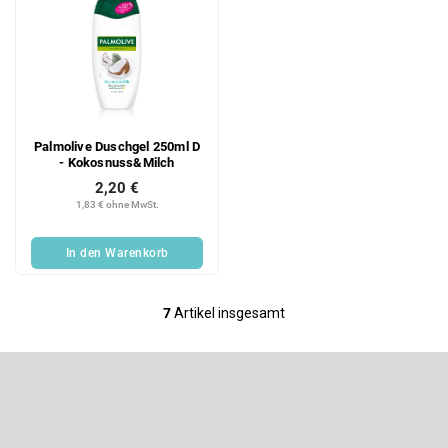
Palmolive Duschgel 250ml D
- Kokosnuss&Milch
2,20 €
1,83 € ohne MwSt.
In den Warenkorb
7
Artikel insgesamt
S
t
e
F
u
u
e
ß
Newsletter abonnieren
r
z
e
Legen Sie Ihre E-Mail ein und wir werden Ihnen Informationen über