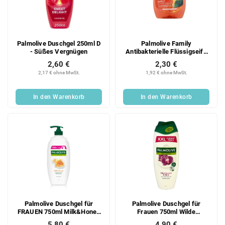
e
o
d
r
e
t
r
i
Palmolive Duschgel 250ml D
Palmolive Family
P
e
- Süßes Vergnügen
Antibakterielle Flüssigseife
r
r
300ml
2,60 €
2,30 €
o
u
2,17 € ohne MwSt.
1,92 € ohne MwSt.
d
n
u
g
In den Warenkorb
In den Warenkorb
k
t
e
Palmolive Duschgel für
Palmolive Duschgel für
FRAUEN 750ml Milk&Honey
Frauen 750ml Wilde
PUMP
Orchidee & Milch
5,80 €
4,90 €