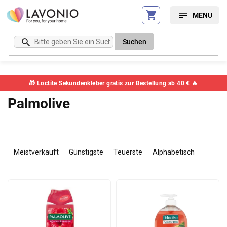
Zum
Inhalt
springen
Suchen
🎁 Loctite Sekundenkleber gratis zur Bestellung ab 40 € 🔥
Palmolive
P
r
Meistverkauft
Günstigste
Teuerste
Alphabetisch
o
d
L
u
i
k
s
t
t
s