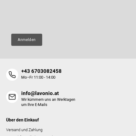
e
l
neue Produkte in unserem E-Shop zusenden.
i
e
l
m
E-Mail
e
e
n
t
e
Anmelden
d
e
r
L
i
+43 6703082458
s
t
Mo–Fr 11:00 - 14:00
e
info@lavonio.at
Wir kümmern uns an Werktagen
um Ihre E-Mails
Über den Einkauf
Versand und Zahlung