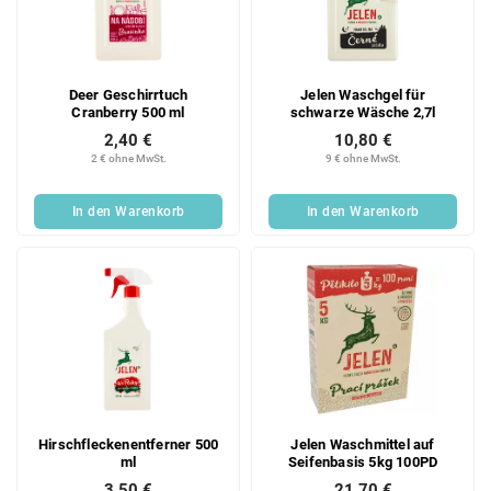
e
o
d
r
e
t
r
i
Deer Geschirrtuch
Jelen Waschgel für
P
e
Cranberry 500 ml
schwarze Wäsche 2,7l
r
r
2,40 €
10,80 €
o
u
2 € ohne MwSt.
9 € ohne MwSt.
d
n
u
g
In den Warenkorb
In den Warenkorb
k
t
e
Hirschfleckenentferner 500
Jelen Waschmittel auf
ml
Seifenbasis 5kg 100PD
3,50 €
21,70 €