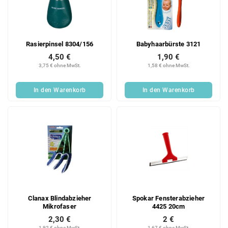
e
o
d
r
e
t
r
i
Rasierpinsel 8304/156
Babyhaarbürste 3121
P
e
r
r
4,50 €
1,90 €
3,75 € ohne MwSt.
1,58 € ohne MwSt.
o
u
d
n
u
g
In den Warenkorb
In den Warenkorb
k
t
e
Clanax Blindabzieher
Spokar Fensterabzieher
Mikrofaser
4425 20cm
2,30 €
2 €
1,92 € ohne MwSt.
1,67 € ohne MwSt.