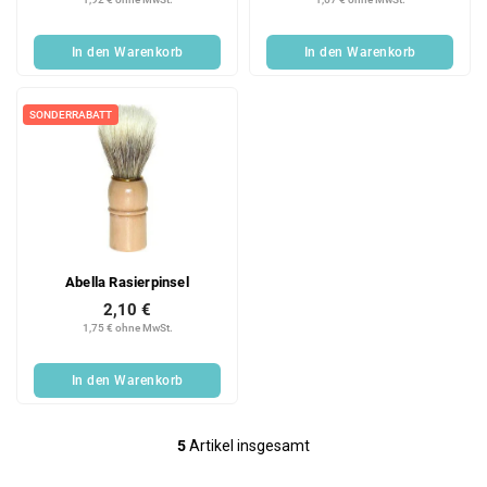
In den Warenkorb
In den Warenkorb
SONDERRABATT
Abella Rasierpinsel
2,10 €
1,75 € ohne MwSt.
In den Warenkorb
5
Artikel insgesamt
S
t