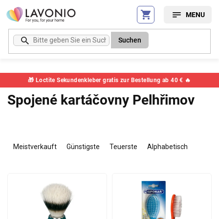
Zum
Inhalt
springen
Suchen
🎁 Loctite Sekundenkleber gratis zur Bestellung ab 40 € 🔥
Spojené kartáčovny Pelhřimov
P
r
Meistverkauft
Günstigste
Teuerste
Alphabetisch
o
d
L
u
i
k
s
t
t
s