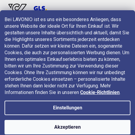
Bei LAVONIO ist es uns ein besonderes Anliegen, dass
unsere Website der ideale Ort für Ihren Einkauf ist. Wir
LAVONIO in der Welt
gestalten unsere Inhalte übersichtlich und aktuell, damit Sie
die Highlights unseres Sortiments jederzeit entdecken
können. Dafür setzen wir kleine Dateien ein, sogenannte
Cookies, die auch zur personalisierten Werbung dienen. Um
Ihnen ein optimales Einkaufserlebnis bieten zu können,
bitten wir um Ihre Zustimmung zur Verwendung dieser
Für Aktionen, Gewinnspiele und Rabatte folgen Sie uns auf:
Cookies. Ohne Ihre Zustimmung können wir nur unbedingt
erforderliche Cookies einsetzen – personalisierte Inhalte
stehen Ihnen dann leider nicht zur Verfügung. Mehr
Informationen finden Sie in unseren
Cookie-Richtlinien
.
Einstellungen
Copyright 2026
LAVONIO.at
. Alle Rechte vorbehalten.
Akzeptieren