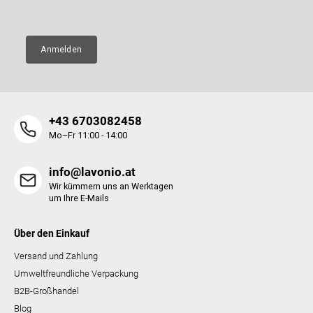
E-Mail
e
e
n
t
e
Anmelden
d
e
r
L
i
+43 6703082458
s
t
Mo–Fr 11:00 - 14:00
e
info@lavonio.at
Wir kümmern uns an Werktagen
um Ihre E-Mails
Über den Einkauf
Versand und Zahlung
Umweltfreundliche Verpackung
B2B-Großhandel
Blog