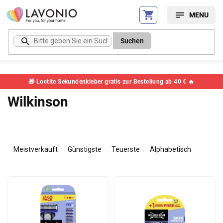
Zum
Inhalt
springen
Suchen
🎁 Loctite Sekundenkleber gratis zur Bestellung ab 40 € 🔥
Wilkinson
P
r
Meistverkauft
Günstigste
Teuerste
Alphabetisch
o
d
L
u
i
k
s
t
t
s