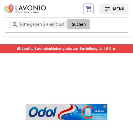
Zum
Inhalt
springen
Suchen
🎁 Loctite Sekundenkleber gratis zur Bestellung ab 40 € 🔥
Artikelnummer:
69669TETB2