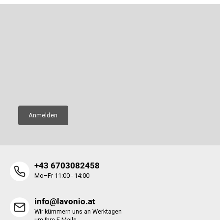
F
u
ß
Newsletter abonnieren
z
e
Legen Sie Ihre E-Mail ein und wir werden Ihnen Informationen über
neue Produkte in unserem E-Shop zusenden.
i
l
E-Mail
e
Anmelden
+43 6703082458
Mo–Fr 11:00 - 14:00
info@lavonio.at
Wir kümmern uns an Werktagen
um Ihre E-Mails