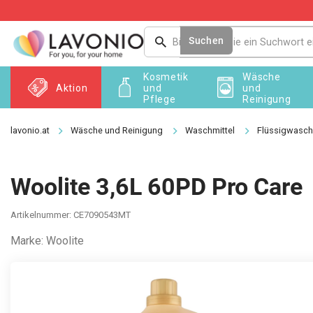
Zum
Inhalt
springen
Suchen
Kosmetik
Wäsche
Aktion
und
und
Pflege
Reinigung
Wäsche und Reinigung
Waschmittel
Flüssigwasch
Woolite 3,6L 60PD Pro Care
Artikelnummer:
CE7090543MT
Marke:
Woolite