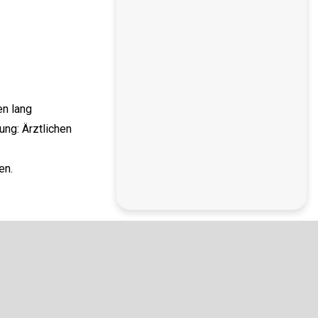
en lang
ng: Ärztlichen
en.