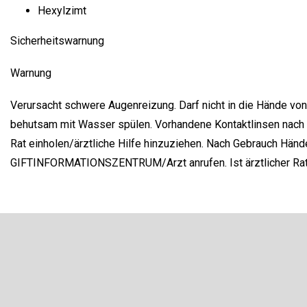
Hexylzimt
Sicherheitswarnung
Warnung
Verursacht schwere Augenreizung. Darf nicht in die Hände v
behutsam mit Wasser spülen. Vorhandene Kontaktlinsen nach M
Rat einholen/ärztliche Hilfe hinzuziehen. Nach Gebrauch Hä
GIFTINFORMATIONSZENTRUM/Arzt anrufen. Ist ärztlicher Rat e
F
u
ß
Newsletter abonnieren
z
e
Legen Sie Ihre E-Mail ein und wir werden Ihnen Informatione
i
neue Produkte in unserem E-Shop zusenden.