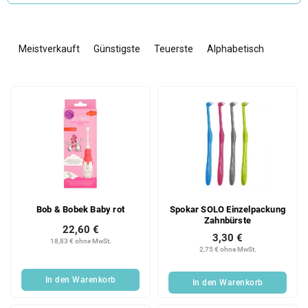
P
r
Meistverkauft
Günstigste
Teuerste
Alphabetisch
o
d
L
u
i
k
s
t
t
s
e
o
d
r
e
t
r
i
Bob & Bobek Baby rot
Spokar SOLO Einzelpackung
P
e
Zahnbürste
r
r
22,60 €
3,30 €
o
u
18,83 € ohne MwSt.
2,75 € ohne MwSt.
d
n
u
g
In den Warenkorb
In den Warenkorb
k
t