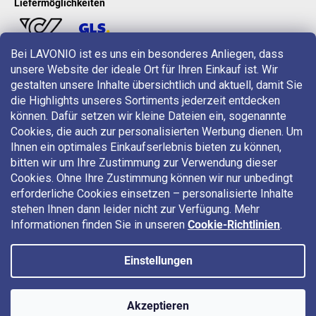
Liefermöglichkeiten
Bei LAVONIO ist es uns ein besonderes Anliegen, dass
unsere Website der ideale Ort für Ihren Einkauf ist. Wir
LAVONIO in der Welt
gestalten unsere Inhalte übersichtlich und aktuell, damit Sie
die Highlights unseres Sortiments jederzeit entdecken
können. Dafür setzen wir kleine Dateien ein, sogenannte
Cookies, die auch zur personalisierten Werbung dienen. Um
Ihnen ein optimales Einkaufserlebnis bieten zu können,
bitten wir um Ihre Zustimmung zur Verwendung dieser
Für Aktionen, Gewinnspiele und Rabatte folgen Sie uns auf:
Cookies. Ohne Ihre Zustimmung können wir nur unbedingt
erforderliche Cookies einsetzen – personalisierte Inhalte
stehen Ihnen dann leider nicht zur Verfügung. Mehr
Informationen finden Sie in unseren
Cookie-Richtlinien
.
Einstellungen
Copyright 2026
LAVONIO.at
. Alle Rechte vorbehalten.
Akzeptieren