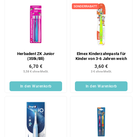
e
SONDERRABATT
Herbadent ZK Junior
Elmex Kinderzahnpasta für
(3Stk/Bli)
Kinder von 3-6 Jahren weich
6,70 €
3,60 €
5,58 € ohne MwSt.
3 € ohne MwSt.
In den Warenkorb
In den Warenkorb