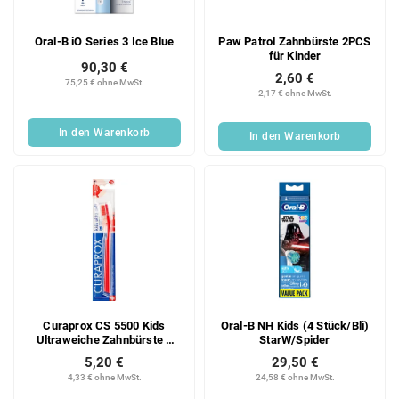
Oral-B iO Series 3 Ice Blue
Paw Patrol Zahnbürste 2PCS
für Kinder
90,30 €
2,60 €
75,25 € ohne MwSt.
2,17 € ohne MwSt.
In den Warenkorb
In den Warenkorb
Curaprox CS 5500 Kids
Oral-B NH Kids (4 Stück/Bli)
Ultraweiche Zahnbürste 1
StarW/Spider
Stück
5,20 €
29,50 €
4,33 € ohne MwSt.
24,58 € ohne MwSt.