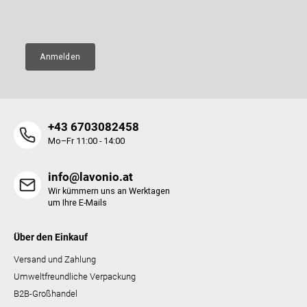
E-Mail
e
e
n
t
e
Anmelden
d
e
r
L
i
+43 6703082458
s
t
Mo–Fr 11:00 - 14:00
e
info@lavonio.at
Wir kümmern uns an Werktagen
um Ihre E-Mails
Über den Einkauf
Versand und Zahlung
Umweltfreundliche Verpackung
B2B-Großhandel